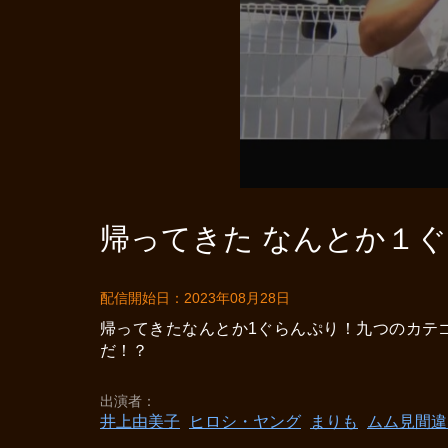
帰ってきた なんとか１ぐら
配信開始日：2023年08月28日
帰ってきたなんとか1ぐらんぷり！九つのカテ
だ！？
出演者
井上由美子
ヒロシ・ヤング
まりも
ムム見間違