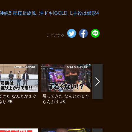
 沖縄5 夜桜超旋風
沖ドキ!GOLD
L主役は銭形4
シェアする
てきた なんとか１ぐ
帰ってきた なんとか１ぐ
帰ってきた なんと
り #5
らんぷり #6
らんぷり #7