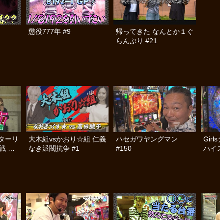
懲役777年 #9
帰ってきた なんとか１ぐ
らんぷり #21
ターリ
大木組vsかおり☆組 仁義
ハセガワヤングマン
Gir
戦 前
なき派閥抗争 #1
#150
ハイス