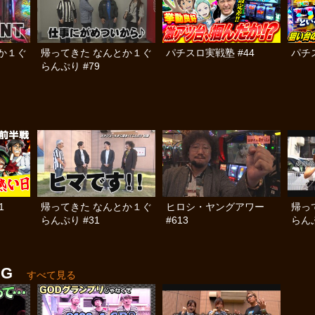
か１ぐ
帰ってきた なんとか１ぐ
パチスロ実戦塾 #44
パチ
らんぷり #79
1
帰ってきた なんとか１ぐ
ヒロシ・ヤングアワー
帰っ
らんぷり #31
#613
らんぷ
G
すべて見る