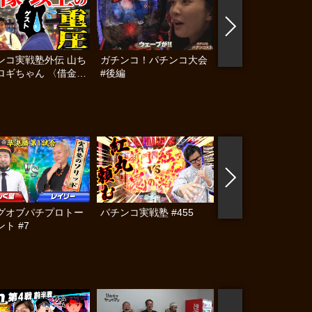
ンコ実戦塾外伝 山ち
ガチンコ！パチンコ大会
女王パチ☆と4人の
ロギちゃん 〈借金返
#後編
パチプロ #6
録〉 #55
グオブパチプロトー
パチンコ実戦塾 #455
ママパチ #23
ト #7