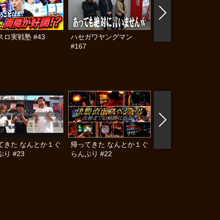
スロ実戦塾 #43
ハセガワヤングマン
ハセガワヤングマン
#167
#144
てきた なんとか１ぐ
帰ってきた なんとか１ぐ
帰ってきた なんと
り #23
らんぷり #22
らんぷり #21