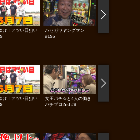
ゆけ！アツい日狙い
ハセガワヤングマン
帰ってきた なんと
9
#195
らんぷり #91
ゆけ！アツい日狙い
女王パチ☆と4人の働き
女王パチ☆と4人の
9
パチプロ2nd #8
パチプロ2nd #7