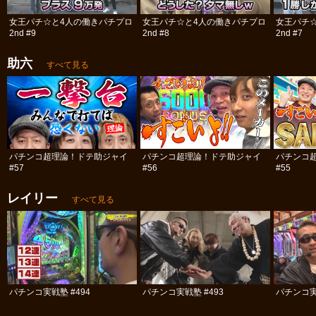
女王パチ☆と4人の働きパチプロ
女王パチ☆と4人の働きパチプロ
女王パチ
2nd #9
2nd #8
2nd #7
助六
すべて見る
パチンコ超理論！ドテ助ジャイ
パチンコ超理論！ドテ助ジャイ
パチンコ
#57
#56
#55
レイリー
すべて見る
パチンコ実戦塾 #494
パチンコ実戦塾 #493
パチンコ実