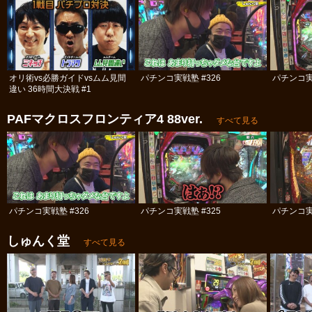
オリ術vs必勝ガイドvsムム見間
パチンコ実戦塾 #326
パチンコ実
違い 36時間大決戦 #1
PAFマクロスフロンティア4 88ver.
すべて見る
パチンコ実戦塾 #326
パチンコ実戦塾 #325
パチンコ実
しゅんく堂
すべて見る