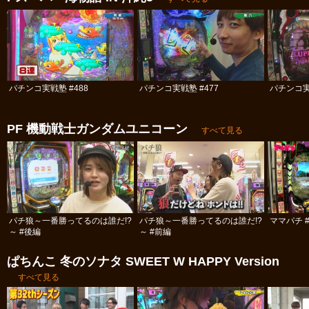
パチンコ実戦塾 #488
パチンコ実戦塾 #477
パチンコ実
PF 機動戦士ガンダムユニコーン
すべて見る
パチ狼～一番勝ってるのは誰だ!?
パチ狼～一番勝ってるのは誰だ!?
ママパチ #
～ #後編
～ #前編
ぱちんこ 冬のソナタ SWEET W HAPPY Version
すべて見る