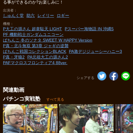
る事ができるのか?お楽しみに！
出演者
しゅんく堂
助六
レイリー
ロギー
機種
P大工の源さん 超韋駄天 LIGHT
Pスーパー海物語 IN 沖縄5
PF 機動戦士ガンダムユニコーン
ぱちんこ 冬のソナタ SWEET W HAPPY Version
P真・北斗無双 第3章 ジャギの逆襲
ぱちんこ戦国コレクションBLACK
PA激デジジューシーハニー3
P真・牙狼2
PA元祖大工の源さん2
PAFマクロスフロンティア4 88ver.
シェアする
関連動画
パチンコ実戦塾
すべて見る