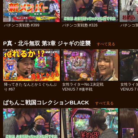
パチンコ実戦塾 #399
パチンコ実戦塾 #326
パチンコ実
P真・北斗無双 第3章 ジャギの逆襲
すべて見る
帰ってきた なんとか１ぐらんぷ
女性ライターNo.1決定戦
女性ライタ
り #67
VENUS 7 #後半戦
VENUS 
ぱちんこ戦国コレクションBLACK
すべて見る