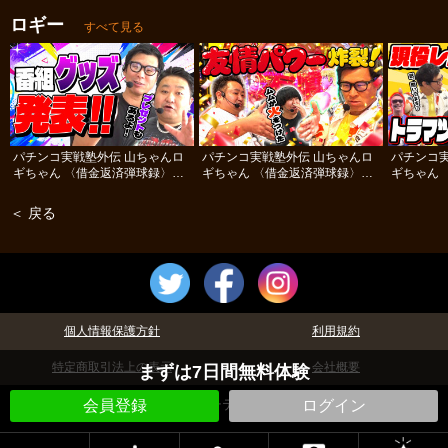
ロギー
すべて見る
パチンコ実戦塾外伝 山ちゃんロ
パチンコ実戦塾外伝 山ちゃんロ
パチンコ
ギちゃん 〈借金返済弾球録〉
ギちゃん 〈借金返済弾球録〉
ギちゃん 
#113
#112
#111
＜ 戻る
個人情報保護方針
利用規約
特定商取引法上の表示
会社概要
まずは7日間無料体験
©パチテレ！
会員登録
ログイン