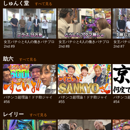
しゅんく堂
すべて見る
女王パチ☆と4人の働きパチプロ
女王パチ☆と4人の働きパチプロ
女王パチ
2nd #9
2nd #8
2nd #7
助六
すべて見る
パチンコ超理論！ドテ助ジャイ
パチンコ超理論！ドテ助ジャイ
パチンコ
#56
#55
#54
レイリー
すべて見る