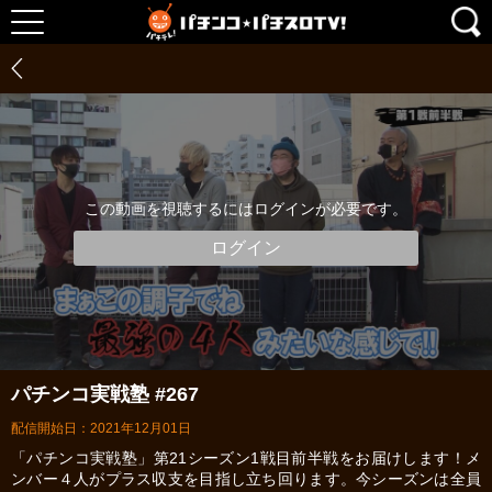
この動画を視聴するにはログインが必要です。
ログイン
パチンコ実戦塾 #267
配信開始日：2021年12月01日
「パチンコ実戦塾」第21シーズン1戦目前半戦をお届けします！メ
ンバー４人がプラス収支を目指し立ち回ります。今シーズンは全員