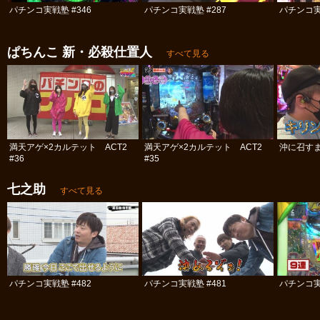
パチンコ実戦塾 #346
パチンコ実戦塾 #287
パチンコ実
ぱちんこ 新・必殺仕置人
すべて見る
満天アゲ×2カルテット ACT2
満天アゲ×2カルテット ACT2
沖に召すま
#36
#35
七之助
すべて見る
パチンコ実戦塾 #482
パチンコ実戦塾 #481
パチンコ実