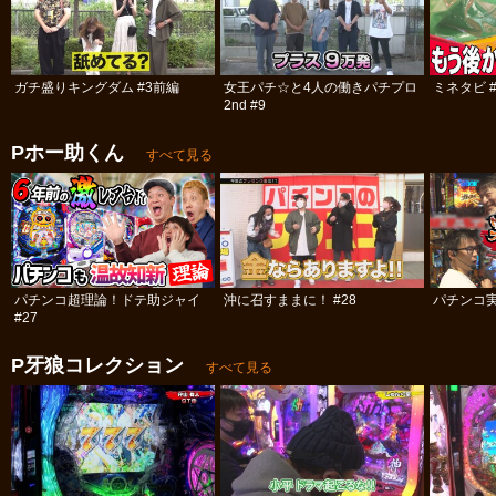
ガチ盛りキングダム #3前編
女王パチ☆と4人の働きパチプロ
ミネタビ #
2nd #9
Pホー助くん
すべて見る
パチンコ超理論！ドテ助ジャイ
沖に召すままに！ #28
パチンコ実
#27
P牙狼コレクション
すべて見る