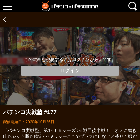
この動画を視聴するにはログインが必要です。
ログイン
パチンコ実戦塾 #177
配信開始日：2020年10月26日
「パチンコ実戦塾」第14ｔｈシーズン5戦目後半戦！！オノに続き
山ちゃんも勝ち確定か?ヤッシーここでプラスにしないと残り１戦だ