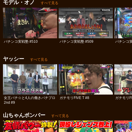
モデル・オノ
すべて見る
パチンコ実戦塾 #510
パチンコ実戦塾 #509
パチンコ実
ヤッシー
すべて見る
女王パチ☆と4人の働きパチプロ
ガチモリFIVE T #8
ガチモリFIV
2nd #9
山ちゃんボンバー
すべて見る