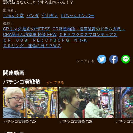
選択肢はない…どうする山ちゃん！？
出演者
しゅんく堂
パンダ
守山有人
山ちゃんボンバー
機種
CRリング 運命の日FPSZ
CR麻雀物語～役満乱舞のドラム大戦～
CRA暴れん坊将軍 怪談 FPW
ＣＲＦマクロスフロンティア２
ＣＲ ００９ ＲＥ：ＣＹＢＯＲＧ ＮＲ‐Ｋ
ＣＲリング 運命の日ＦＰＷＺ
シェアする
関連動画
パチンコ実戦塾
すべて見る
パチンコ実戦塾 #25
パチンコ実戦塾 #26
パチンコ実