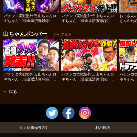
パチンコ実戦塾外伝 山ちゃんロ
パチンコ実戦塾外伝 山ちゃんロ
おっさん
ギちゃん 〈借金返済弾球録〉
ギちゃん 〈借金返済弾球録〉
さんのため
#100
#99
マルハン川
山ちゃんボンバー
すべて見る
パチンコ実戦塾外伝 山ちゃんロ
パチンコ実戦塾外伝 山ちゃんロ
パチンコ
ギちゃん 〈借金返済弾球録〉
ギちゃん 〈借金返済弾球録〉
ギちゃん 
#113
#112
#111
＜ 戻る
個人情報保護方針
利用規約