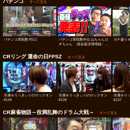
パチンコ
すべて見る
パチンコ実戦塾 #511
パチンコ実戦塾外伝 山ちゃんロ
ガチ盛りキ
ギちゃん 〈借金返済弾球録〉
#113
CRリング 運命の日FPSZ
すべて見る
水瀬＆りっきぃ☆のロックオン
水瀬＆りっきぃ☆のロックオン
水瀬＆り
#145
#139
#137
CR麻雀物語～役満乱舞のドラム大戦～
すべて見る