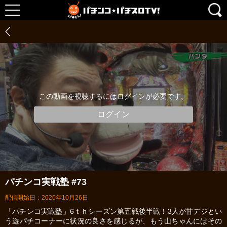
この動画を視聴するにはログインが必要です。
ログイン
パチンコ実戦塾 #73
配信開始日：2020年10月26日
「パチンコ実戦塾」6ｔｈシーズン第五戦後半戦！3人が甘デジとい
う遊パチコーナーに状況の良さを感じるが、もう山ちゃんにはその