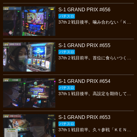
S-1 GRAND PRIX #656
パチスロ
37th２戦目後半。噛み合わない「ＫＥＮ蔵」次の狙いを探す「jin」読みは正解か？「美原アキラ」好調な出だし「戸田マサシン」。今宵の死闘も見逃し厳禁!
S-1 GRAND PRIX #655
パチスロ
37th２戦目前半。首位に食らいつくか「ＫＥＮ蔵」出遅れた「jin」暫定３位「美原アキラ」今回も首位スタート「戸田マサシン」。今宵の死闘も見逃し厳禁!
S-1 GRAND PRIX #654
パチスロ
37th１戦目後半。高設定を期待して打つ「ＫＥＮ蔵」一旦様子見「jin」攻める「美原アキラ」好調ながら冷静沈着「戸田マサシン」。今宵の死闘も見逃し厳禁!
S-1 GRAND PRIX #653
パチスロ
37th１戦目前半。久々参戦「ＫＥＮ蔵」前回激戦を繰り広げた「jin」と「美原アキラ」初優勝を勝ち獲った「戸田マサシン」。新たな死闘の始まりを見逃すな!