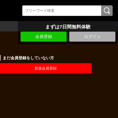
まずは7日間無料体験
会員登録
ログイン
まだ会員登録をしていない方
新規会員登録