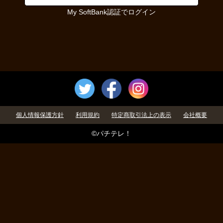
My SoftBank認証でログイン
個人情報保護方針
利用規約
特定商取引法上の表示
会社概要
©パチテレ！