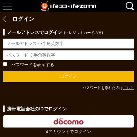
ログイン
メールアドレスでログイン
(クレジットカードの方)
パスワードを表示する
ログイン
パスワードを忘れた方は
こちら
携帯電話会社のIDでログイン
dアカウントでログイン