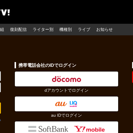
組
復刻配信
ライター別
機種別
ライブ
お知らせ
携帯電話会社のIDでログイン
dアカウントでログイン
au IDでログイン
ら