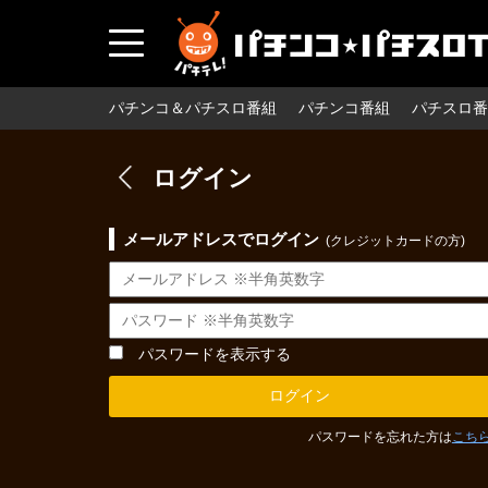
パチンコ＆パチスロ番組
パチンコ番組
パチスロ番
ログイン
メールアドレスでログイン
(クレジットカードの方)
パスワードを表示する
ログイン
パスワードを忘れた方は
こち