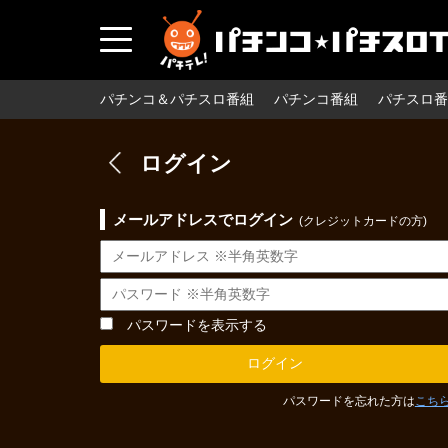
パチンコ＆パチスロ番組
パチンコ番組
パチスロ番
ログイン
メールアドレスでログイン
(クレジットカードの方)
パスワードを表示する
ログイン
パスワードを忘れた方は
こち