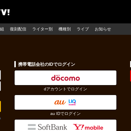
組
復刻配信
ライター別
機種別
ライブ
お知らせ
携帯電話会社のIDでログイン
dアカウントでログイン
au IDでログイン
ら