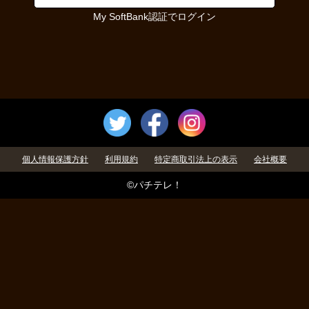
My SoftBank認証でログイン
個人情報保護方針
利用規約
特定商取引法上の表示
会社概要
©パチテレ！