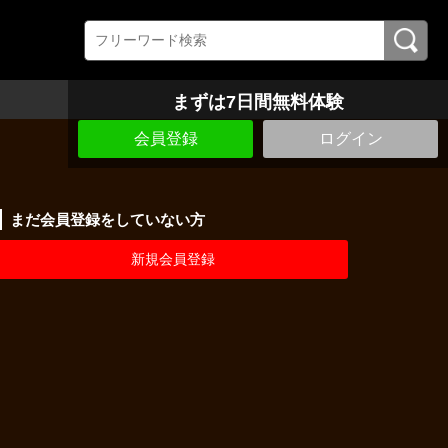
まずは7日間無料体験
会員登録
ログイン
まだ会員登録をしていない方
新規会員登録