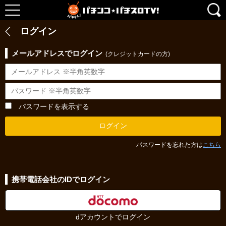
ログイン
メールアドレスでログイン
(クレジットカードの方)
パスワードを表示する
ログイン
パスワードを忘れた方は
こちら
携帯電話会社のIDでログイン
dアカウントでログイン