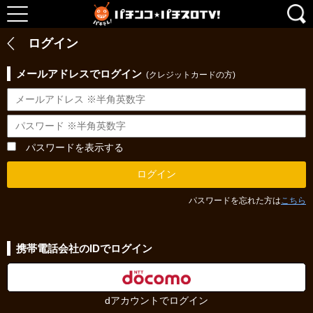
ログイン
メールアドレスでログイン
(クレジットカードの方)
パスワードを表示する
ログイン
パスワードを忘れた方は
こちら
携帯電話会社のIDでログイン
dアカウントでログイン