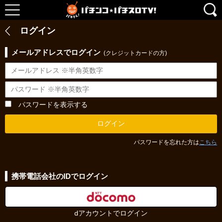
ログイン
メールアドレスでログイン
(クレジットカードの方)
パスワードを表示する
ログイン
パスワードを忘れた方は
こちら
携帯電話会社のIDでログイン
dアカウントでログイン