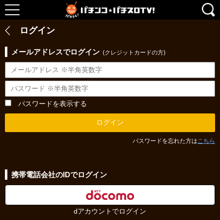
ログイン
メールアドレスでログイン
(クレジットカードの方)
パスワードを表示する
ログイン
パスワードを忘れた方は
こちら
携帯電話会社のIDでログイン
dアカウントでログイン