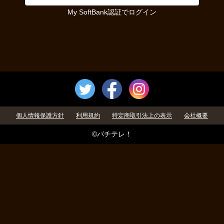
My SoftBank認証でログイン
個人情報保護方針
利用規約
特定商取引法上の表示
会社概要
©パチテレ！