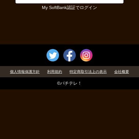
My SoftBank認証でログイン
個人情報保護方針
利用規約
特定商取引法上の表示
会社概要
©パチテレ！