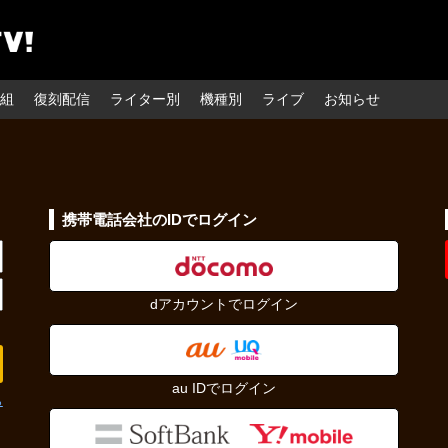
組
復刻配信
ライター別
機種別
ライブ
お知らせ
携帯電話会社のIDでログイン
dアカウントでログイン
au IDでログイン
ら