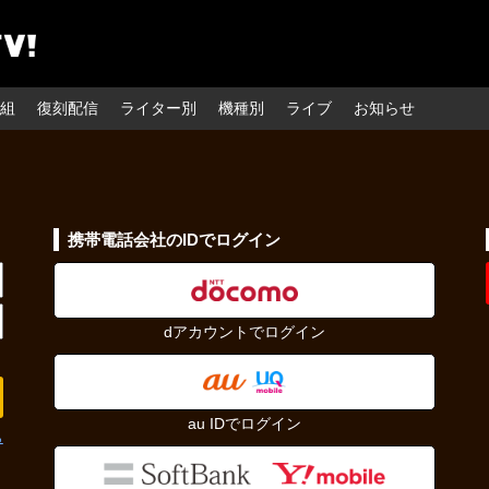
組
復刻配信
ライター別
機種別
ライブ
お知らせ
携帯電話会社のIDでログイン
dアカウントでログイン
au IDでログイン
ら