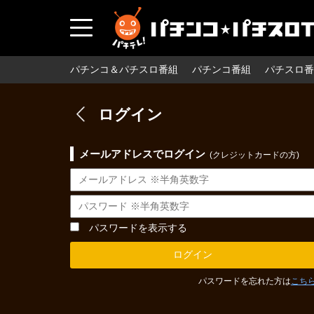
パチンコ＆パチスロ番組
パチンコ番組
パチスロ番
ログイン
メールアドレスでログイン
(クレジットカードの方)
パスワードを表示する
ログイン
パスワードを忘れた方は
こち