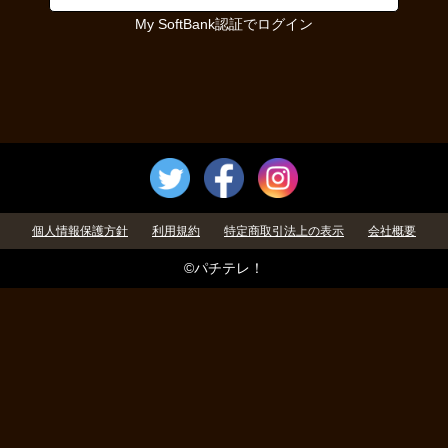
My SoftBank認証でログイン
個人情報保護方針
利用規約
特定商取引法上の表示
会社概要
©パチテレ！