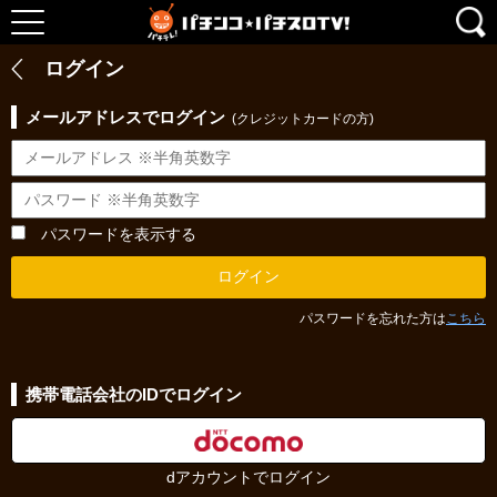
ログイン
メールアドレスでログイン
(クレジットカードの方)
パスワードを表示する
ログイン
パスワードを忘れた方は
こちら
携帯電話会社のIDでログイン
dアカウントでログイン