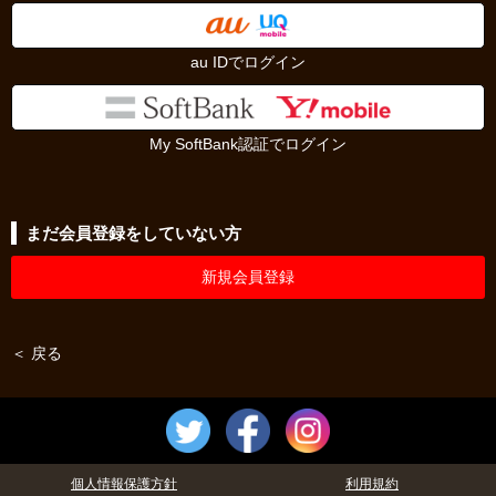
au IDでログイン
My SoftBank認証でログイン
まだ会員登録をしていない方
新規会員登録
＜ 戻る
個人情報保護方針
利用規約