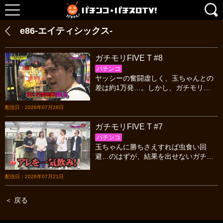
e86‐エイティシックス‐
ガチモリFIVE T #8
パチンコ
ヤッシーの奮闘虚しく、玉ちゃんとの
差は約1万発…。しかし、ガチモリ
FIVEメンバーの目はまだ死んでいな
い。目指すは虫回避の一択、一致団結
配信日：2026年07月28日
して挑む後半戦開始だ。
ガチモリFIVE T #7
パチンコ
玉ちゃんに勝ちさえすれば虫食い回
避…のはずが、結果を出せないガチモ
リFIVE。今回も朝からLT直撃の玉ちゃ
んに、5人は早くも大焦り…。悪夢の虫
配信日：2026年07月21日
食い再びなるか!?
＜ 戻る