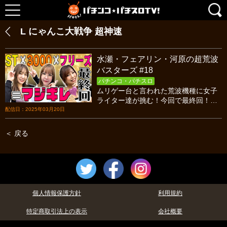
L にゃんこ大戦争 超神速
水瀬・フェアリン・河原の超荒波
バスターズ #18
パチンコ・パチスロ
ムリゲー台と言われた荒波機種に女子
ライター達が挑む！今回で最終回！！
最後の実戦で水瀬・河原・フェアリン
配信日：2025年03月20日
が全員神がかりの展開に！？荒波破壊
の女神達よ永遠に！
＜ 戻る
個人情報保護方針
利用規約
特定商取引法上の表示
会社概要