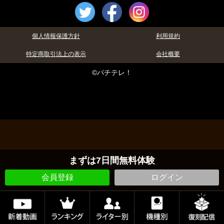
個人情報保護方針
利用規約
特定商取引法上の表示
会社概要
©パチテレ！
まずは7日間無料体験
会員登録
ログイン