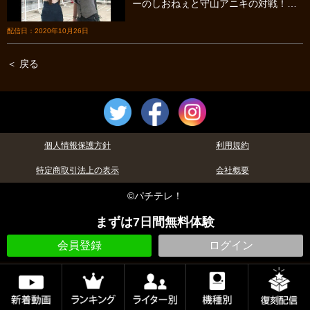
ーのしおねぇと守山アニキの対戦！ア
ニキはいつも通り朝は様子見ること
に！しおねえは強気にMAXから攻める
配信日：2020年10月26日
と宣言！勝負の行方は！？
＜ 戻る
個人情報保護方針
利用規約
特定商取引法上の表示
会社概要
©パチテレ！
まずは7日間無料体験
会員登録
ログイン