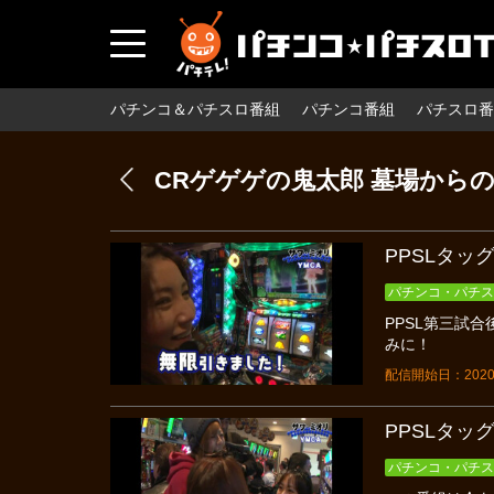
パチンコ＆パチスロ番組
パチンコ番組
パチスロ番
CRゲゲゲの鬼太郎 墓場からの招
PPSLタッグ
パチンコ・パチス
PPSL第三試
みに！
配信開始日：2020
PPSLタッグ
パチンコ・パチス