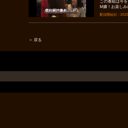
この番組は今を
M嬢！お楽しみ
配信開始日：2020
＜ 戻る