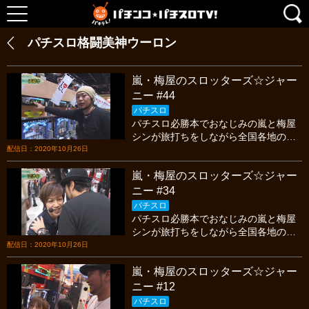
パチスロ格闘美神ウーロン
嵐・梅屋のスロッターズ☆ジャー
ニー #44
パチスロ
パチスロ必勝本でおなじみの嵐と梅屋
シンが旅打ちをしながら全国各地のパ
チスロ事情を調査!青森のお城に立ち寄
配信日：2020年10月26日
ろうとした嵐と梅屋。しかし、そこに
嵐・梅屋のスロッターズ☆ジャー
待ち受けていたものは・・・。実戦で
は嵐のエウレカ全台高設定あるかも!?
ニー #34
という推論に梅屋も乗っかりエウレカ
パチスロ
で勝負に出た2人だったが果たして結果
パチスロ必勝本でおなじみの嵐と梅屋
はいかに!?今回も2人の立ち回りにご期
シンが旅打ちをしながら全国各地のパ
待ください!!
チスロ事情を調査！群馬県後編。朝か
配信日：2020年10月26日
らアクシデントに見舞われたものの、
嵐・梅屋のスロッターズ☆ジャー
前半戦を上々の展開で終えた2人。しか
し、後半戦に入り雲行きが怪しい方向
ニー #12
へ・・・。相談を繰り返し、ある作戦
パチスロ