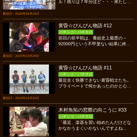
の「緑ドン」はたして、水瀬は後半に
ル！残りは７年分ほど・・・果たし
繋げることはできるのか!?
て、この６０分で７年分振り返れるの
か！？そして、懐かしいあの方や、あ
配信日：2020年10月26日
んな台が目白押し！
黄昏☆びんびん物語 #12
パチンコ・パチスロ
前回の前半戦は、番組史上最悪の－
92000円という不甲斐ない結果に終わ
った…。後半戦は、タケの天授の儀が
どこまでのびるのか？ハゲの新鬼武者
配信日：2020年10月26日
の天井狙いが成功するのかが勝利の
鍵！果たして黄昏戦士達の運命は！？
黄昏☆びんびん物語 #11
パチンコ・パチスロ
最近全く快勝できない黄昏戦士たち。
プライベートで何かあったのかと心配
して全員に近況を聞いてみると…、何
も無し。しかし全員に共通する事
配信日：2020年10月26日
が…。それは個人実戦では勝ってる
事！「番組ナメてんのか！」とスタッ
木村魚拓の窓際の向こうに #33
フに喝を入れられた４人。果たして勝
パチンコ・パチスロ
つ事ができるのだろうか…。
「最近、楽器を習い始めたんだけどな
かなかうまくいかないんですよね
ぇ。」とどうでもいい事を言いながら