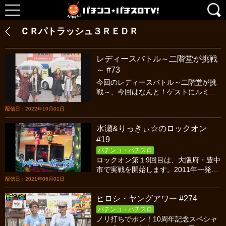
ＣＲパトラッシュ３ＲＥＤＲ
レディースバトル～二階堂が挑戦
～ #73
今回のレディースバトル～二階堂が挑
戦～、今回はなんと！ゲストにルミア
キの同門、日本プロ麻雀連盟より『和
配信日：2022年10月01日
泉由希子』さんと『宮内こずえ』さん
美人女流プロ雀士をお出迎えしての実
水瀬&りっきぃ☆のロックオン
戦です♪普段、卓上で熾烈な戦いを繰り
#19
広げている4名が、舞台をホールに移し
てガチンコバトル！果たして和泉さん
パチンコ・パチスロ
宮内さんの実力の程はいかに？今回も
ロックオン第１9回目は、大阪府・豊中
乞う御期待です♪
市で実戦を開始します。2011年一発目
は快勝を魅せた二人でしたが、蓋を開
配信日：2021年06月01日
けてみれば２連敗・・・。「今回こそ
ヒロシ・ヤングアワー #274
は、ご褒美を頂きたい！」と意気込む
二人が座ったのは、状態が良さそうな
パチンコ・パチスロ
「パトラッシュ３RED」と、お馴染み
ノリ打ちでポン！10周年記念スペシャ