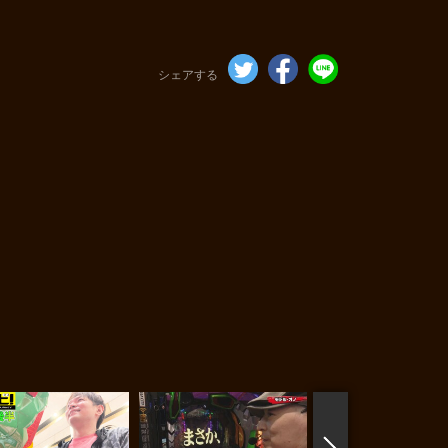
シェアする