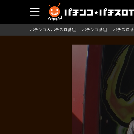
パチンコ＆パチスロ番組
パチンコ番組
パチスロ番