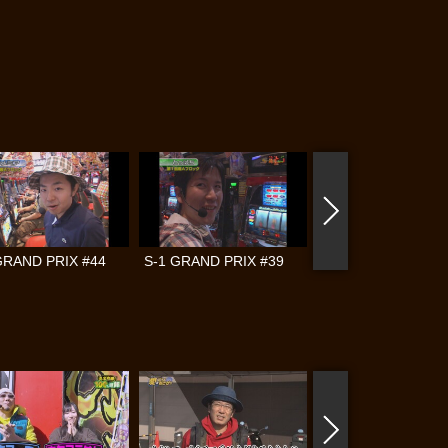
GRAND PRIX #44
S-1 GRAND PRIX #39
S-1 GRAND PRIX #