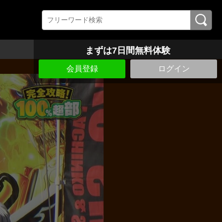
まずは7日間無料体験
会員登録
ログイン