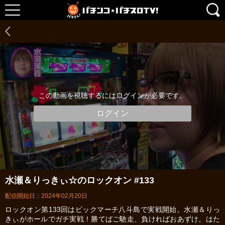
この動画を視聴するにはログインが必要です。
ログイン
水瀬＆りっきぃ☆のロックオン #133
配信開始日：2024年02月20日
ロックオン第133回はビックマーチ八斗島で実戦開始。水瀬＆りっ
きぃがホールでガチ実戦！勝てばご馳走、負ければおあずけ。はた