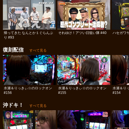
帰ってきた なんとか１ぐらんぷ
それゆけ！アツい日狙い隊 #40
ハセガワヤ
り #93
復刻配信
すべて見る
水瀬＆りっきぃ☆のロックオン
水瀬＆りっきぃ☆のロックオン
水瀬＆り
#156
#155
#154
沖ドキ！
すべて見る