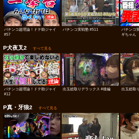
パチンコ超理論！ドテ助ジャイ
パチンコ実戦塾 #511
パチンコ
#57
ギちゃん 
#113
P犬夜叉2
すべて見る
パチンコ超理論！ドテ助ジャイ
出玉総取りデラックス #後編
出玉総取り
#12
P真・牙狼2
すべて見る