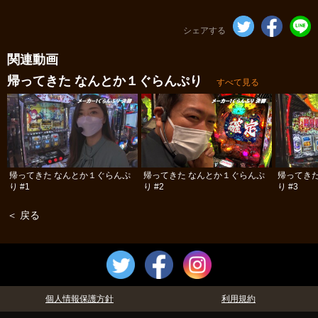
シェアする
関連動画
帰ってきた なんとか１ぐらんぷり
すべて見る
帰ってきた なんとか１ぐらんぷ
帰ってきた なんとか１ぐらんぷ
帰ってき
り #1
り #2
り #3
＜ 戻る
個人情報保護方針
利用規約