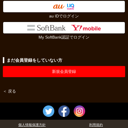
au IDでログイン
My SoftBank認証でログイン
まだ会員登録をしていない方
新規会員登録
＜ 戻る
個人情報保護方針
利用規約