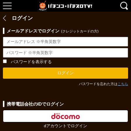
ログイン
メールアドレスでログイン
(クレジットカードの方)
パスワードを表示する
ログイン
パスワードを忘れた方は
こちら
携帯電話会社のIDでログイン
dアカウントでログイン