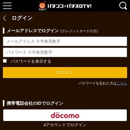
ログイン
メールアドレスでログイン
(クレジットカードの方)
パスワードを表示する
ログイン
パスワードを忘れた方は
こちら
携帯電話会社のIDでログイン
dアカウントでログイン