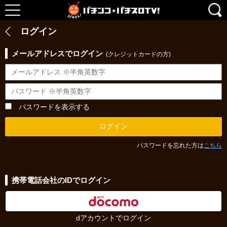
ログイン
メールアドレスでログイン
(クレジットカードの方)
パスワードを表示する
ログイン
パスワードを忘れた方は
こちら
携帯電話会社のIDでログイン
dアカウントでログイン