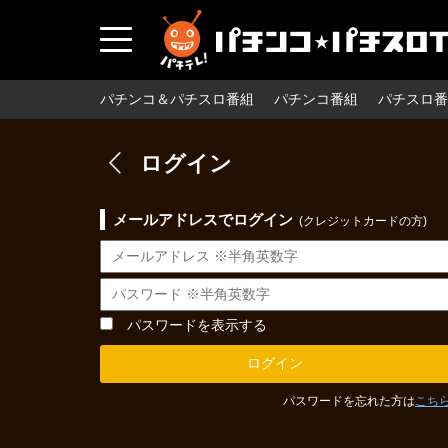
パチンコ＆パチスロ番組
パチンコ番組
パチスロ番
ログイン
メールアドレスでログイン
(クレジットカードの方)
パスワードを表示する
ログイン
パスワードを忘れた方は
こち