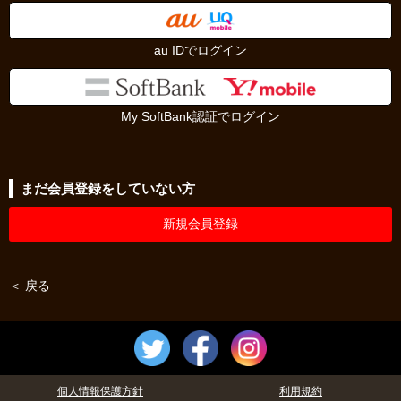
au IDでログイン
My SoftBank認証でログイン
まだ会員登録をしていない方
新規会員登録
＜ 戻る
個人情報保護方針
利用規約