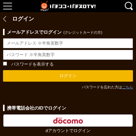
ログイン
メールアドレスでログイン
(クレジットカードの方)
パスワードを表示する
ログイン
パスワードを忘れた方は
こちら
携帯電話会社のIDでログイン
dアカウントでログイン