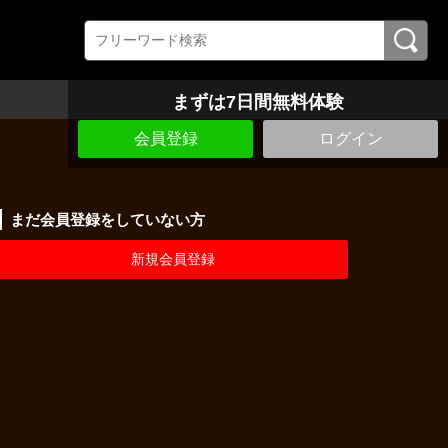
まずは7日間無料体験
会員登録
ログイン
まだ会員登録をしていない方
新規会員登録