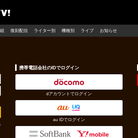
組
復刻配信
ライター別
機種別
ライブ
お知らせ
携帯電話会社のIDでログイン
dアカウントでログイン
au IDでログイン
ら