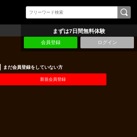
まずは7日間無料体験
会員登録
ログイン
まだ会員登録をしていない方
新規会員登録