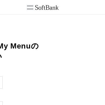
 My Menuの
い