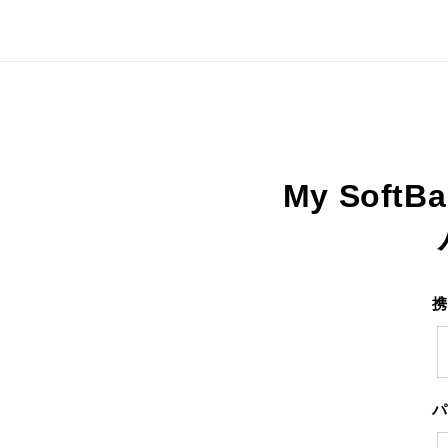
My SoftB
携
パ