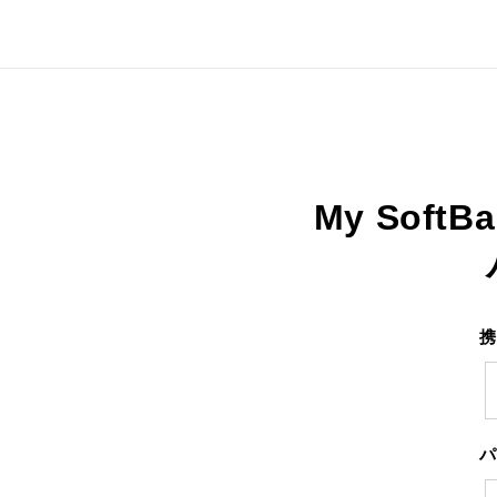
My SoftB
携
パ