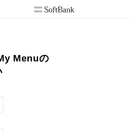
 My Menuの
い